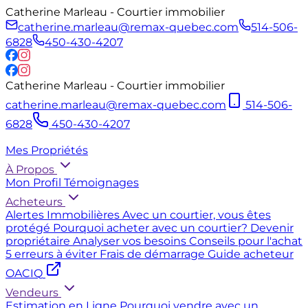
Catherine Marleau - Courtier immobilier
catherine.marleau@remax-quebec.com
514-506-
6828
450-430-4207
Catherine Marleau - Courtier immobilier
catherine.marleau@remax-quebec.com
514-506-
6828
450-430-4207
Mes Propriétés
À Propos
Mon Profil
Témoignages
Acheteurs
Alertes Immobilières
Avec un courtier, vous êtes
protégé
Pourquoi acheter avec un courtier?
Devenir
propriétaire
Analyser vos besoins
Conseils pour l'achat
5 erreurs à éviter
Frais de démarrage
Guide acheteur
OACIQ
Vendeurs
Estimation en Ligne
Pourquoi vendre avec un